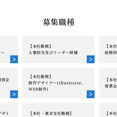
募集職種
【本社勤務】
【本
ター
人事担当及びリーダー候補
総務
【本社勤務】
経営企
【本
制作デザイナー(illustrator、
営業
WEB制作)
デザイ
【本社・東京支社勤務】
【本