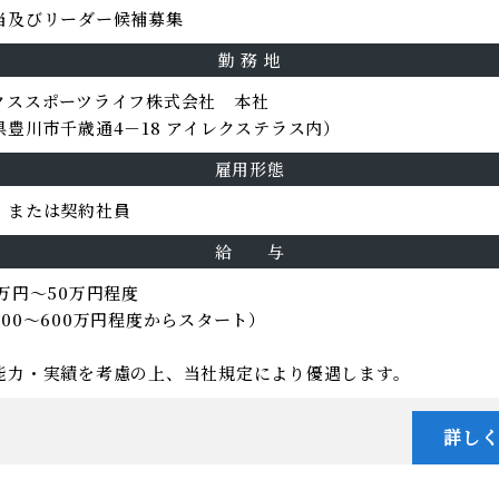
当及びリーダー候補募集
勤 務 地
クススポーツライフ株式会社 本社
県豊川市千歳通4－18 アイレクステラス内）
雇用形態
、または契約社員
給 与
万円～50万円程度
300～600万円程度からスタート）
能力・実績を考慮の上、当社規定により優遇します。
詳し