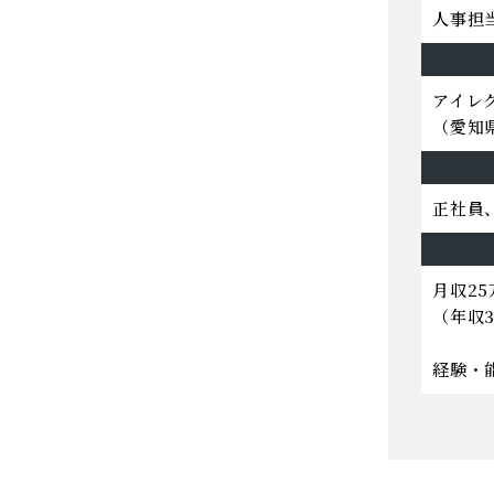
人事担
アイレ
（愛知
正社員
月収25
（年収
経験・